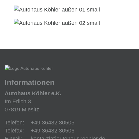
Informationen
Autohaus Köhler e.K.
Im Erlich 3
07819 Miesitz
Telefon:
+49 36482 30505
Telefax:
+49 36482 30506
E-Mail:
kontakt[at]autohauskoehler.de