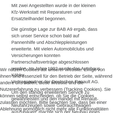
Mit zwei Angestellten wurde in der kleinen
Kfz-Werkstatt mit Reparaturen und
Ersatzteilhandel begonnen.
Die günstige Lage zur BAB A9 ergab, dass
sich unser Service schon bald auf
Pannenhilfe und Abschleppleistungen
erweiterte. Mit vielen Automobilclubs und
Versicherungen konnten
Partnerschaftsverträge abgeschlossen
werden. Im Jahre 1992 wurde das Autohaus
Wir nutzen Cookies auf unserer Website. Einige von
Köhler
ihnen sind essenziell für den Betrieb der Seite, während
Vertragspartner der Deutschen Renault AG.
andere uns helfen, diese Website und die
Nutzererfahrung zu verbessern (Tracking Cookies). Sie
Um den ständig erweiterten Service zu
können selbst entscheiden, ob Sie die Cookies
gewährleisten und den Handel mit Renault-
zulassen möchten. Bitte beachten Sie, dass bei einer
Neufahrzeugen sowie Gebrauchtwagen
Ablehnung womöglich nicht mehr alle Funktionalitäten
auszubauen, machte sich der Neubau eines